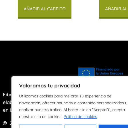
AÑADIR AL CARRITO
AÑADIR AL
Valoramos tu privacidad
Fibras de Agua es un taller artesano de
Utilizamos cookies para mejorar su experiencia de
elaboración y transformación de papel ubicado
navegación, ofrecer anuncios o contenido personalizados y
en Llanes, Asturias desde el año 2004.
analizar nuestro tráfico. Al hacer clic en "AceptaR", acepta
nuestro uso de cookies.
Política de cookies
2024
Derechos reservados