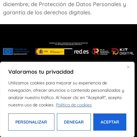
diciembre, de Protección de Datos Personales y
garantía de los derechos digitales.
Valoramos tu privacidad
Utilizamos cookies para mejorar su experiencia de
Fibras de Agua es un taller artesano de
navegación, ofrecer anuncios o contenido personalizados y
elaboración y transformación de papel ubicado
analizar nuestro tráfico. Al hacer clic en "AceptaR", acepta
en Llanes, Asturias desde el año 2004.
nuestro uso de cookies.
Política de cookies
0
2024
Derechos reservados
PERSONALIZAR
DENEGAR
ACEPTAR
Empresa