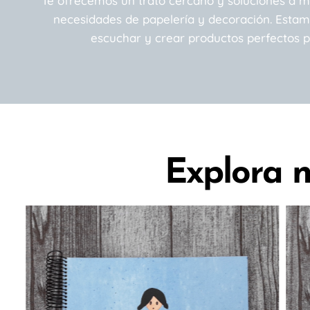
Te ofrecemos un trato cercano y soluciones a m
necesidades de papelería y decoración. Estam
escuchar y crear productos perfectos pa
Explora n