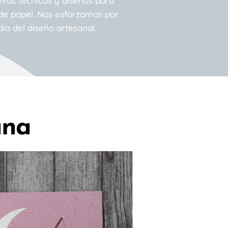
as técnicas y diseños para
 de papel. Nos esforzamos por
a del diseño artesanal.
ana