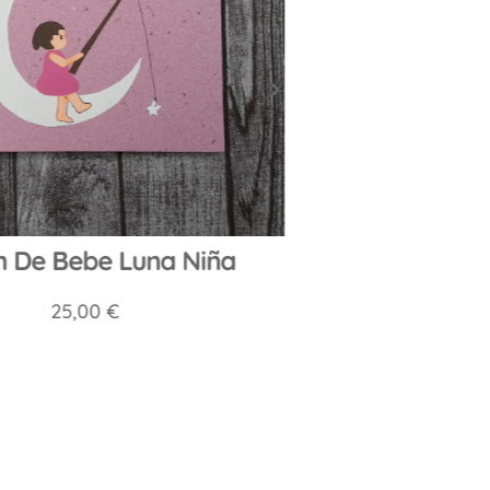
 De Bebe Luna Niña
Album De 
25,00
€
25