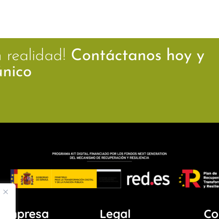
n realidad!
Contáctanos hoy y
único
Empresa
Legal
Co