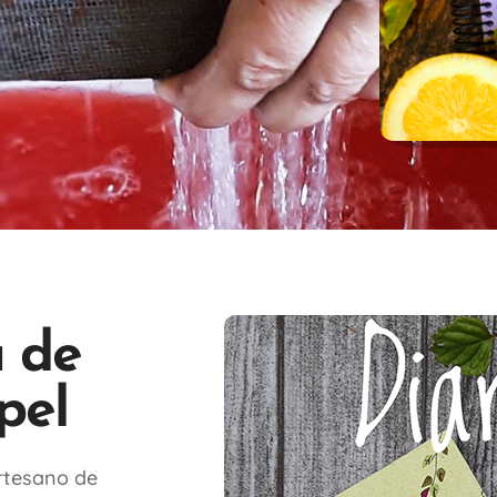
a de
pel
artesano de