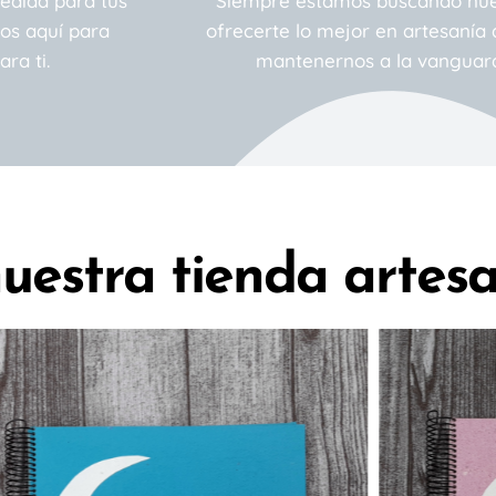
edida para tus
Siempre estamos buscando nuev
os aquí para
ofrecerte lo mejor en artesanía
ra ti.
mantenernos a la vanguardi
uestra tienda artes