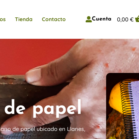
0,00
€
os
Tienda
Contacto
Cuenta
o de papel
sano de papel ubicado en Llanes,