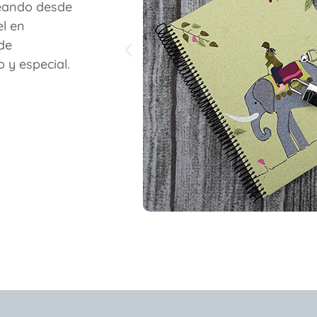
reando desde
l en
 de
 y especial.