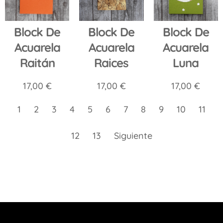
Block De
Block De
Block De
Acuarela
Acuarela
Acuarela
Luna
Raitán
Raices
17,00
€
17,00
€
17,00
€
1
2
3
4
5
6
7
8
9
10
11
12
13
Siguiente