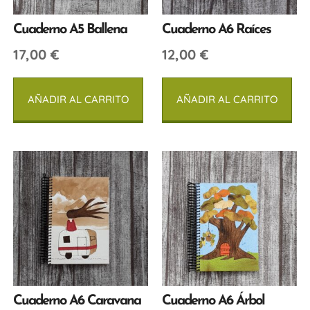
Cuaderno A5 Ballena
Cuaderno A6 Raíces
17,00
€
12,00
€
AÑADIR AL CARRITO
AÑADIR AL CARRITO
Cuaderno A6 Caravana
Cuaderno A6 Árbol