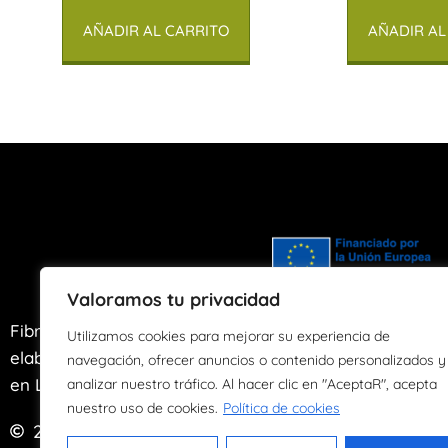
AÑADIR AL CARRITO
AÑADIR AL
Valoramos tu privacidad
Fibras de Agua es un taller artesano de
Utilizamos cookies para mejorar su experiencia de
elaboración y transformación de papel ubicado
navegación, ofrecer anuncios o contenido personalizados y
en Llanes, Asturias desde el año 2004.
analizar nuestro tráfico. Al hacer clic en "AceptaR", acepta
nuestro uso de cookies.
Política de cookies
2024
Derechos reservados