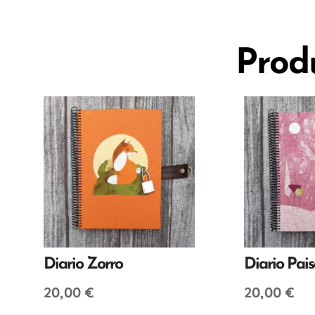
Prod
Diario Zorro
Diario Pai
20,00
€
20,00
€