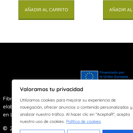
AÑADIR AL CARRITO
AÑADIR AL
Valoramos tu privacidad
Fibras de Agua es un taller artesano de
Utilizamos cookies para mejorar su experiencia de
elaboración y transformación de papel ubicado
navegación, ofrecer anuncios o contenido personalizados y
en Llanes, Asturias desde el año 2004.
analizar nuestro tráfico. Al hacer clic en "AceptaR", acepta
nuestro uso de cookies.
Política de cookies
2024
Derechos reservados