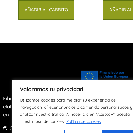
AÑADIR AL CARRITO
AÑADIR AL
Valoramos tu privacidad
Fibras de Agua es un taller artesano de
Utilizamos cookies para mejorar su experiencia de
elaboración y transformación de papel ubicado
navegación, ofrecer anuncios o contenido personalizados y
en Llanes, Asturias desde el año 2004.
analizar nuestro tráfico. Al hacer clic en "AceptaR", acepta
nuestro uso de cookies.
Política de cookies
2024
Derechos reservados