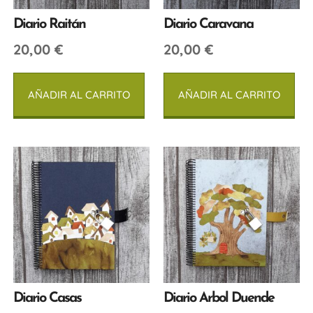
Diario Raitán
Diario Caravana
20,00
€
20,00
€
AÑADIR AL CARRITO
AÑADIR AL CARRITO
Diario Casas
Diario Arbol Duende