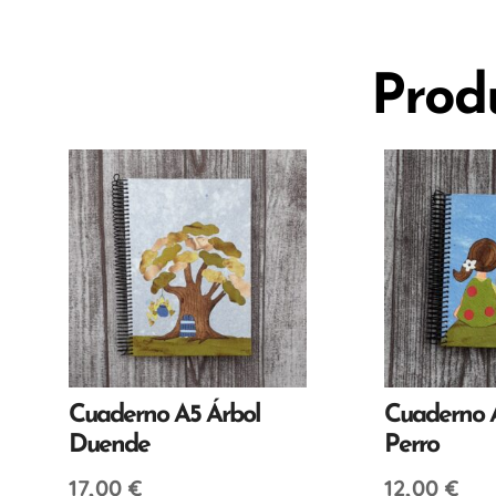
Prod
Cuaderno A5 Árbol
Cuaderno 
Duende
Perro
17,00
€
12,00
€