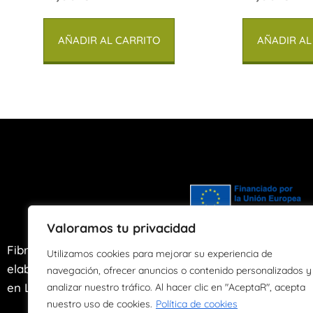
AÑADIR AL CARRITO
AÑADIR AL
Valoramos tu privacidad
Fibras de Agua es un taller artesano de
Utilizamos cookies para mejorar su experiencia de
elaboración y transformación de papel ubicado
navegación, ofrecer anuncios o contenido personalizados y
en Llanes, Asturias desde el año 2004.
analizar nuestro tráfico. Al hacer clic en "AceptaR", acepta
nuestro uso de cookies.
Política de cookies