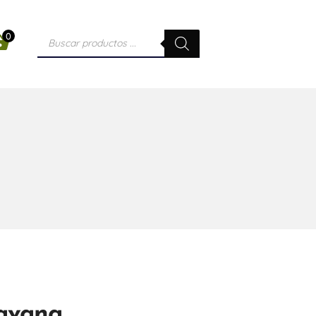
0
avana