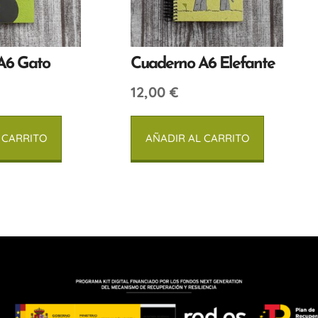
A6 Gato
Cuaderno A6 Elefante
12,00
€
 CARRITO
AÑADIR AL CARRITO