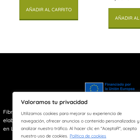
AÑADIR AL CARRITO
AÑADIR AL
Valoramos tu privacidad
Fibras de Agua es un taller artesano de
Utilizamos cookies para mejorar su experiencia de
elaboración y transformación de papel ubicado
navegación, ofrecer anuncios o contenido personalizados y
en Llanes, Asturias desde el año 2004.
analizar nuestro tráfico. Al hacer clic en "AceptaR", acepta
nuestro uso de cookies.
Política de cookies