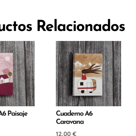
uctos Relacionados
6 Paisaje
Cuaderno A6
Caravana
12,00
€