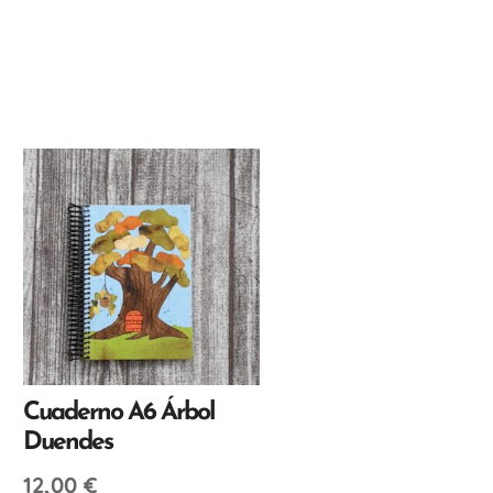
Cuaderno A6 Árbol
Duendes
12,00
€