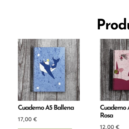
Prod
Cuaderno A5 Ballena
Cuaderno A
Rosa
17,00
€
12,00
€