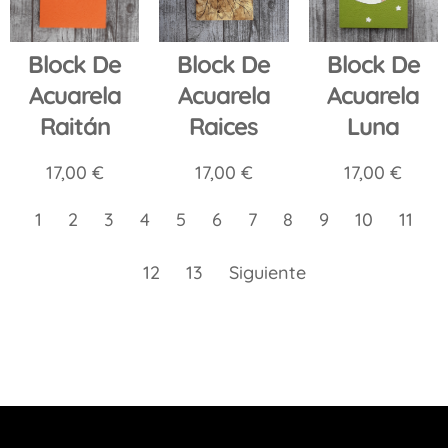
Block De
Block De
Block De
Acuarela
Acuarela
Acuarela
Luna
Raitán
Raices
17,00
€
17,00
€
17,00
€
1
2
3
4
5
6
7
8
9
10
11
12
13
Siguiente