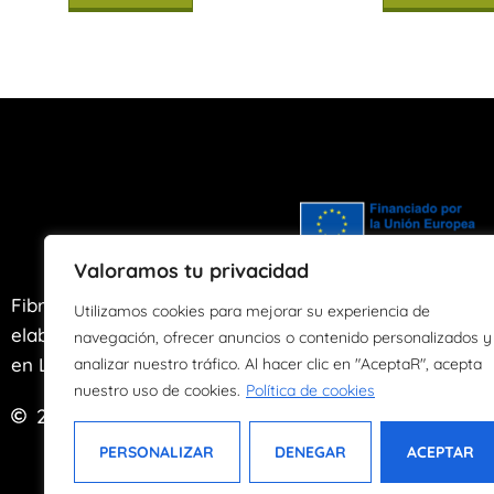
Valoramos tu privacidad
Fibras de Agua es un taller artesano de
Utilizamos cookies para mejorar su experiencia de
elaboración y transformación de papel ubicado
navegación, ofrecer anuncios o contenido personalizados y
en Llanes, Asturias desde el año 2004.
analizar nuestro tráfico. Al hacer clic en "AceptaR", acepta
nuestro uso de cookies.
Política de cookies
2024
Derechos reservados
PERSONALIZAR
DENEGAR
ACEPTAR